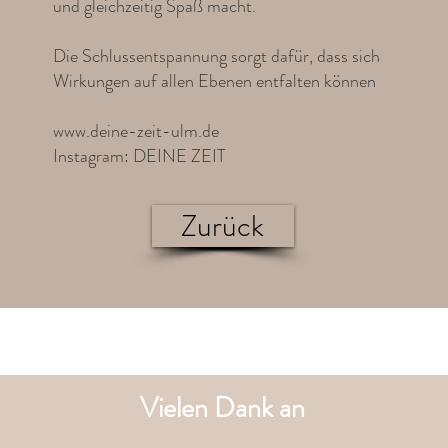
und gleichzeitig Spaß macht.
Die Schlussentspannung sorgt dafür, dass sich
Wirkungen auf allen Ebenen entfalten können
www.deine-zeit-ulm.de
Instagram: DEINE ZEIT
Zurück
Vielen Dank an