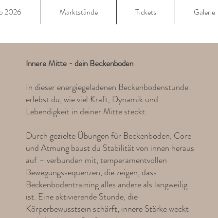
Up 2026
Marktstände
Tickets
Galerie
Innere Mitte - dein Beckenboden
In dieser energiegeladenen Beckenbodenstunde
erlebst du, wie viel Kraft, Dynamik und
Lebendigkeit in deiner Mitte steckt.
Durch gezielte Übungen für Beckenboden, Core
und Atmung baust du Stabilität von innen heraus
auf – verbunden mit, temperamentvollen
Bewegungssequenzen, die zeigen, dass
Beckenbodentraining alles andere als langweilig
ist. Eine aktivierende Stunde, die
Körperbewusstsein schärft, innere Stärke weckt