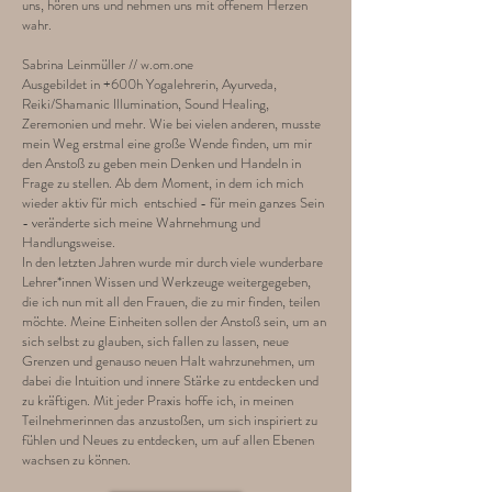
uns, hören uns und nehmen uns mit offenem Herzen
wahr.
Sabrina Leinmüller // w.om.one
Ausgebildet in +600h Yogalehrerin, Ayurveda,
Reiki/Shamanic Illumination, Sound Healing,
Zeremonien und mehr. Wie bei vielen anderen, musste
mein Weg erstmal eine große Wende finden, um mir
den Anstoß zu geben mein Denken und Handeln in
Frage zu stellen. Ab dem Moment, in dem ich mich
wieder aktiv für mich entschied - für mein ganzes Sein
- veränderte sich meine Wahrnehmung und
Handlungsweise.
In den letzten Jahren wurde mir durch viele wunderbare
Lehrer*innen Wissen und Werkzeuge weitergegeben,
die ich nun mit all den Frauen, die zu mir finden, teilen
möchte. Meine Einheiten sollen der Anstoß sein, um an
sich selbst zu glauben, sich fallen zu lassen, neue
Grenzen und genauso neuen Halt wahrzunehmen, um
dabei die Intuition und innere Stärke zu entdecken und
zu kräftigen. Mit jeder Praxis hoffe ich, in meinen
Teilnehmerinnen das anzustoßen, um sich inspiriert zu
fühlen und Neues zu entdecken, um auf allen Ebenen
wachsen zu können.