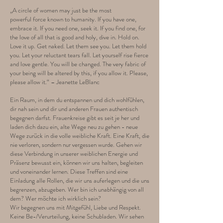
„A circle of women may just be the most
powerful force known to humanity. If you have one,
embrace it. If you need one, seek it. If you find one, for
the love of all that is good and holy, dive in. Hold on.
Love it up. Get naked. Let them see you. Let them hold
you. Let your reluctant tears fall. Let yourself rise fierce
and love gentle. You will be changed. The very fabric of
your being will be altered by this, if you allow it. Please,
please allow it.“ – Jeanette LeBlanc
Ein Raum, in dem du entspannen und dich wohlfühlen,
dir nah sein und dir und anderen Frauen authentisch
begegnen darfst. Frauenkreise gibt es seit je her und
laden dich dazu ein, alte Wege neu zu gehen - neue
Wege zurück in die volle weibliche Kraft. Eine Kraft, die
nie verloren, sondern nur vergessen wurde. Gehen wir
diese Verbindung in unserer weiblichen Energie und
Präsenz bewusst ein, können wir uns halten, begleiten
und voneinander lernen. Diese Treffen sind eine
Einladung alle Rollen, die wir uns auferlegen und die uns
begrenzen, abzugeben. Wer bin ich unabhängig von all
dem? Wer möchte ich wirklich sein?
Wir begegnen uns mit Mitgefühl, Liebe und Respekt.
Keine Be-/Verurteilung, keine Schubladen. Wir sehen